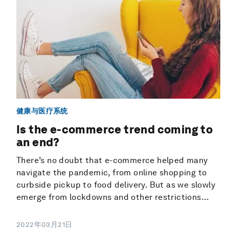
健康与医疗系统
Is the e-commerce trend coming to
an end?
There’s no doubt that e-commerce helped many
navigate the pandemic, from online shopping to
curbside pickup to food delivery. But as we slowly
emerge from lockdowns and other restrictions...
2022年03月21日