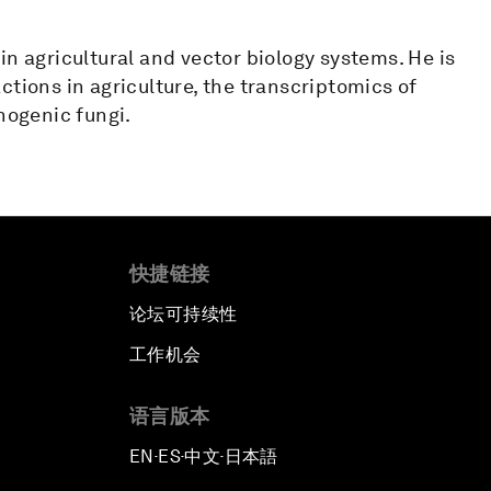
in agricultural and vector biology systems. He is
ctions in agriculture, the transcriptomics of
ogenic fungi.
快捷链接
论坛可持续性
工作机会
语言版本
EN
ES
中文
日本語
▪
▪
▪