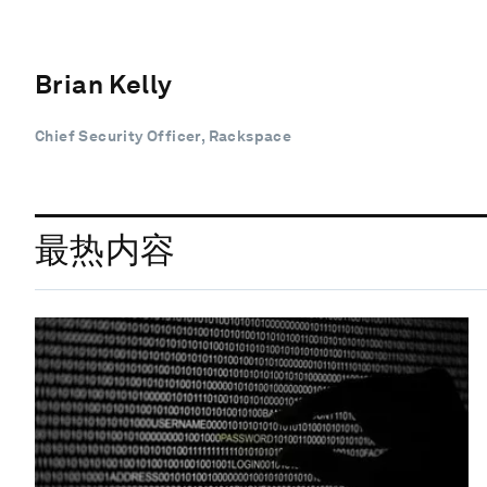
Brian Kelly
Chief Security Officer, Rackspace
最热内容