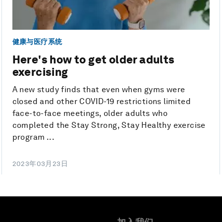
健康与医疗系统
Here's how to get older adults
exercising
A new study finds that even when gyms were
closed and other COVID-19 restrictions limited
face-to-face meetings, older adults who
completed the Stay Strong, Stay Healthy exercise
program ...
2023年03月23日