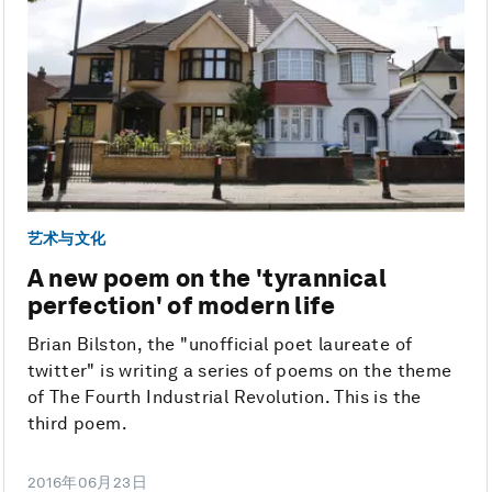
艺术与文化
A new poem on the 'tyrannical
perfection' of modern life
Brian Bilston, the "unofficial poet laureate of
twitter" is writing a series of poems on the theme
of The Fourth Industrial Revolution. This is the
third poem.
2016年06月23日