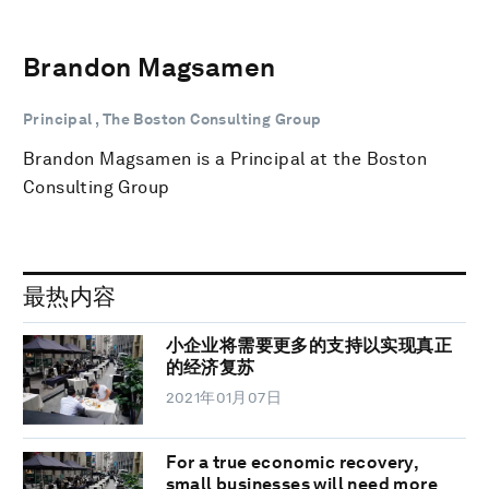
Brandon Magsamen
Principal , The Boston Consulting Group
Brandon Magsamen is a Principal at the Boston
Consulting Group
最热内容
小企业将需要更多的支持以实现真正
的经济复苏
2021年01月07日
For a true economic recovery,
small businesses will need more