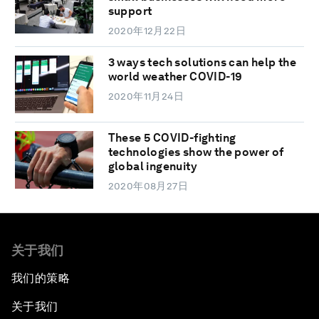
support
2020年12月22日
3 ways tech solutions can help the
world weather COVID-19
2020年11月24日
These 5 COVID-fighting
technologies show the power of
global ingenuity
2020年08月27日
关于我们
我们的策略
关于我们