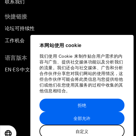
联系我们
快捷链接
论坛可持续性
工作机会
本网站使用 cookie
我们使用 Cookie 来制作贴合用户需求的内
语言版本
容与广告、提供社交媒体功能以及分析我们
的流量。我们还会与社交媒体、广告和分析
EN
ES
中文
日本語
▪
▪
▪
合作伙伴分享您对我们网站的使用情况，这
些合作伙伴可能会将此类信息与您提供给他
们或他们在您使用其服务的过程中收集的其
他信息相结合。
拒绝
隐私政策和服务条款
全部允许
站点地图
自定义
©
2026
世界经济论坛
EN
ES
中文
日本語