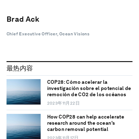
Brad Ack
Chief Executive Officer, Ocean Visions
最热内容
COP28: Cómo acelerar la
investigación sobre el potencial de
remoción de CO2 de los océanos
2023年11月22日
How COP28 can help accelerate
research around the ocean's
carbon removal potential
2023年11月17日