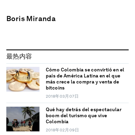
Boris Miranda
最热内容
Cómo Colombia se convirtió en el
país de América Latina en el que
más crece la compra y venta de
bitcoins
2018年03月07日
Qué hay detrás del espectacular
boom del turismo que vive
Colombia
2018年02月09日