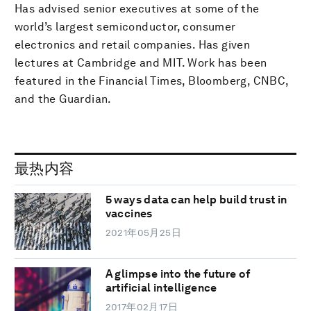
Has advised senior executives at some of the
world’s largest semiconductor, consumer
electronics and retail companies. Has given
lectures at Cambridge and MIT. Work has been
featured in the Financial Times, Bloomberg, CNBC,
and the Guardian.
最热内容
5 ways data can help build trust in
vaccines
2021年05月25日
A glimpse into the future of
artificial intelligence
2017年02月17日