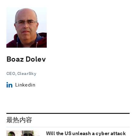
Boaz Dolev
CEO, ClearSky
Linkedin
最热内容
Will the US unleash a cyber attack