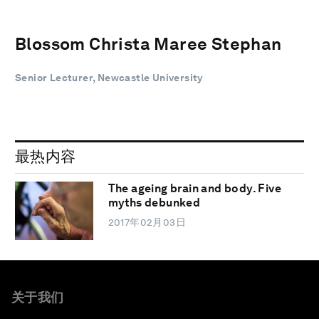
Blossom Christa Maree Stephan
Senior Lecturer, Newcastle University
最热内容
The ageing brain and body. Five
myths debunked
2017年02月03日
关于我们