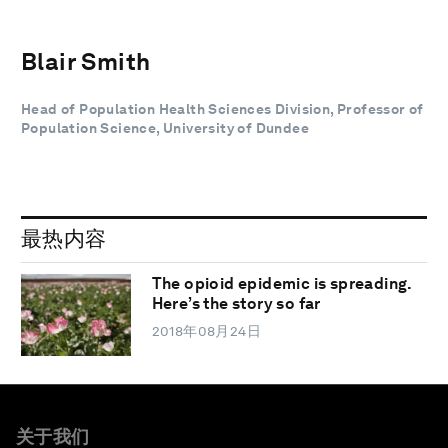
Blair Smith
Head of Population Health Sciences Division, Professor of
Population Science, University of Dundee
最热内容
The opioid epidemic is spreading.
Here’s the story so far
2018年08月24日
关于我们