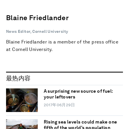
Blaine Friedlander
News Editor, Cornell University
Blaine Friedlander is a member of the press office
at Cornell University.
最热内容
A surprising new source of fuel:
your leftovers
2017年06月29日
Rising sea levels could make one
fifth of the world's population