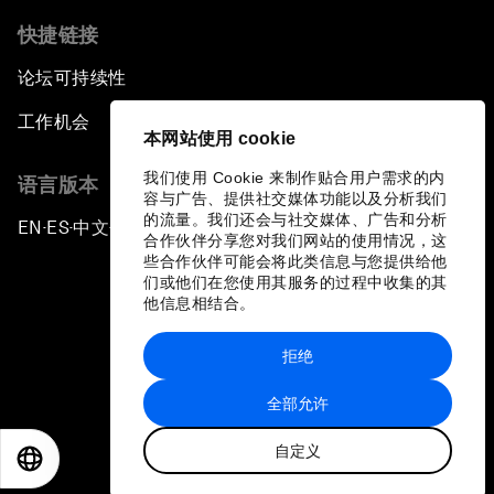
快捷链接
论坛可持续性
工作机会
本网站使用 cookie
我们使用 Cookie 来制作贴合用户需求的内
语言版本
容与广告、提供社交媒体功能以及分析我们
的流量。我们还会与社交媒体、广告和分析
EN
ES
中文
日本語
▪
▪
▪
合作伙伴分享您对我们网站的使用情况，这
些合作伙伴可能会将此类信息与您提供给他
们或他们在您使用其服务的过程中收集的其
他信息相结合。
拒绝
隐私政策和服务条款
全部允许
站点地图
自定义
©
2026
世界经济论坛
EN
ES
中文
日本語