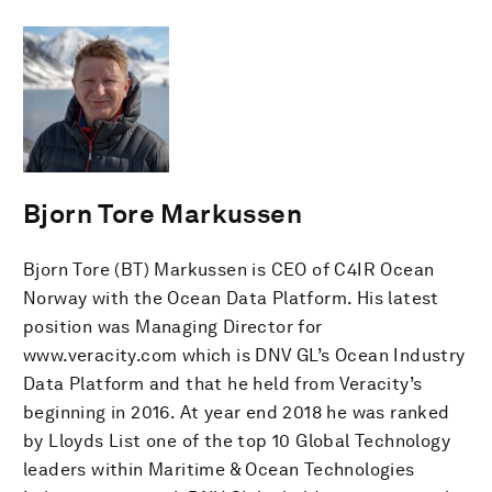
Bjorn Tore Markussen
Bjorn Tore (BT) Markussen is CEO of C4IR Ocean
Norway with the Ocean Data Platform. His latest
position was Managing Director for
www.veracity.com which is DNV GL’s Ocean Industry
Data Platform and that he held from Veracity’s
beginning in 2016. At year end 2018 he was ranked
by Lloyds List one of the top 10 Global Technology
leaders within Maritime & Ocean Technologies