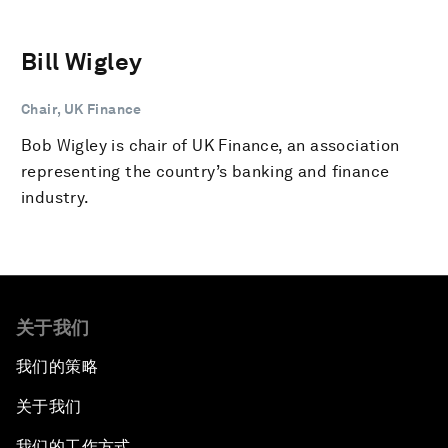
Bill Wigley
Chair, UK Finance
Bob Wigley is chair of UK Finance, an association
representing the country’s banking and finance
industry.
关于我们
我们的策略
关于我们
我们的工作方式