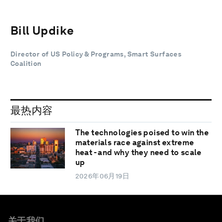
Bill Updike
Director of US Policy & Programs, Smart Surfaces
Coalition
最热内容
The technologies poised to win the
materials race against extreme
heat - and why they need to scale
up
2026年06月19日
关于我们