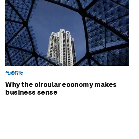
气候行动
Why the circular economy makes
business sense