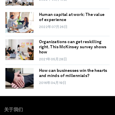
Human capital at work: The value
of experience
2022年07月26日
Organizations can get reskilling
right. This McKinsey survey shows
how
2021年05月28日
How can businesses win the hearts
and minds of millennials?
2016年04月19日
关于我们