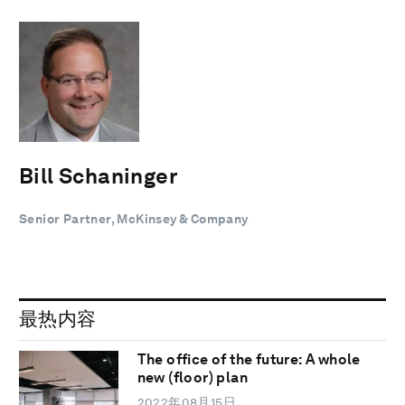
Bill Schaninger
Senior Partner, McKinsey & Company
最热内容
The office of the future: A whole
new (floor) plan
2022年08月15日