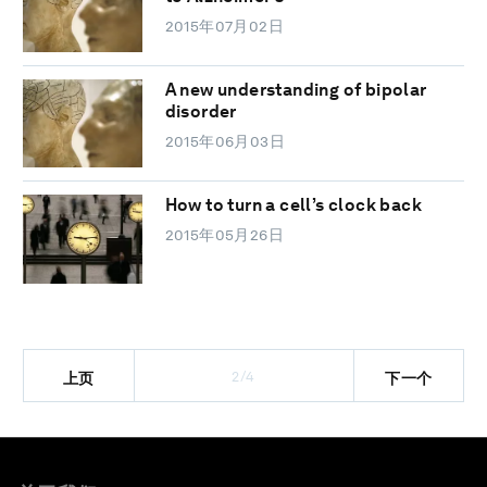
2015年07月02日
A new understanding of bipolar
disorder
2015年06月03日
How to turn a cell’s clock back
2015年05月26日
2/4
上页
下一个