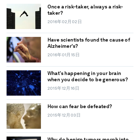
Once a risk-taker, always a risk-
taker?
2016年02月02日
Have scientists found the cause of
Alzheimer's?
2016年01月15日
What’s happening in your brain
when you decide to be generous?
2015年12月16日
How can fear be defeated?
2015年12月03日
Why do benign tumors morph into