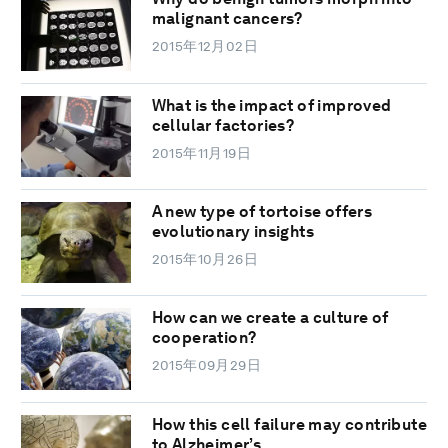
malignant cancers?
2015年12月02日
What is the impact of improved
cellular factories?
2015年11月19日
A new type of tortoise offers
evolutionary insights
2015年10月26日
How can we create a culture of
cooperation?
2015年09月29日
How this cell failure may contribute
to Alzheimer’s