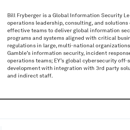
Bill Fryberger is a Global Information Security L
operations leadership, consulting, and solutions
effective teams to deliver global information se
programs and systems aligned with critical busi
regulations in large, multi-national organizations
Gamble’s information security, incident respon
operations teams; EY’s global cybersecurity off-s
development with integration with 3rd party solu
and indirect staff.