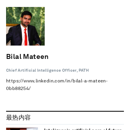
Bilal Mateen
Chief Artificial Intelligence Officer, PATH
https://www.linkedin.com/in/bilal-a-mateen-
0bb88254/
最热内容