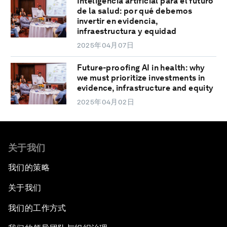
Inteligencia artificial para el futuro
de la salud: por qué debemos
invertir en evidencia,
infraestructura y equidad
2025年04月07日
Future-proofing AI in health: why
we must prioritize investments in
evidence, infrastructure and equity
2025年04月02日
关于我们
我们的策略
关于我们
我们的工作方式