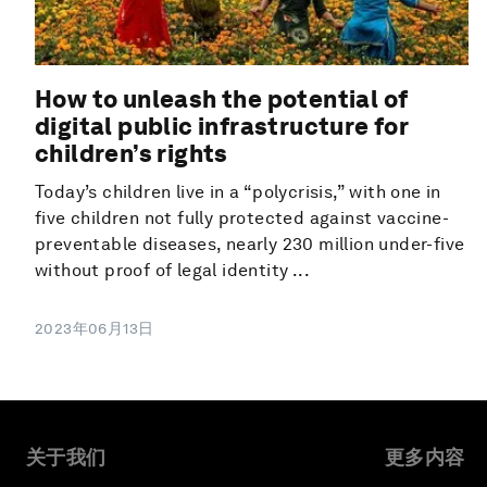
How to unleash the potential of
digital public infrastructure for
children’s rights
Today’s children live in a “polycrisis,” with one in
five children not fully protected against vaccine-
preventable diseases, nearly 230 million under-five
without proof of legal identity ...
2023年06月13日
关于我们
更多内容