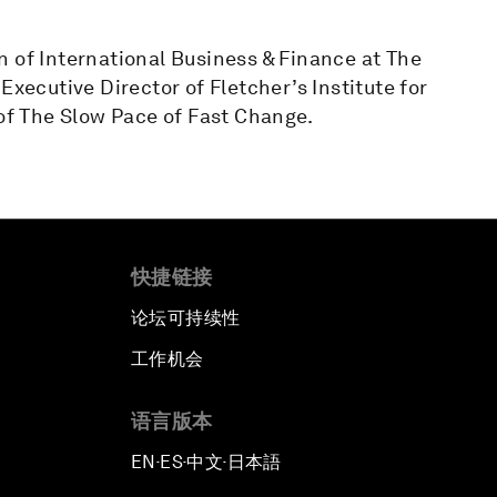
n of International Business & Finance at The
Executive Director of Fletcher’s Institute for
 of The Slow Pace of Fast Change.
快捷链接
论坛可持续性
工作机会
语言版本
EN
ES
中文
日本語
▪
▪
▪