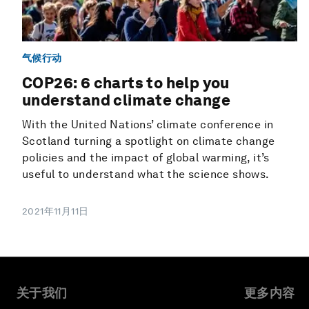
气候行动
COP26: 6 charts to help you
understand climate change
With the United Nations’ climate conference in
Scotland turning a spotlight on climate change
policies and the impact of global warming, it’s
useful to understand what the science shows.
2021年11月11日
关于我们
更多内容