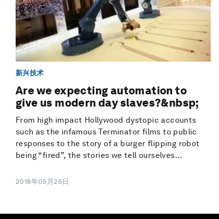
新兴技术
Are we expecting automation to
give us modern day slaves?&nbsp;
From high impact Hollywood dystopic accounts
such as the infamous Terminator films to public
responses to the story of a burger flipping robot
being “fired”, the stories we tell ourselves...
2018年05月25日