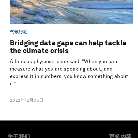
气候行动
Bridging data gaps can help tackle
the climate crisis
A famous physicist once said: “When you can
measure what you are speaking about, and
express it in numbers, you know something about
it”.
2022年12月05日
关于我们
更多内容