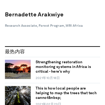
Bernadette Arakwiye
Research Associate, Forest Program, WRI Africa
最热内容
Strengthening restoration
monitoring systems in Africa is
critical - here's why
2021年10月18日
This is how local people are
helping to map the trees that tech
cannot&nbsp;
2021年02月23日