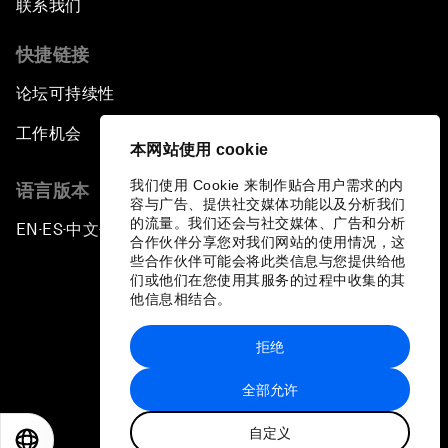
联系我们
快捷链接
论坛可持续性
工作机会
本网站使用 cookie
我们使用 Cookie 来制作贴合用户需求的内
语言版本
容与广告、提供社交媒体功能以及分析我们
的流量。我们还会与社交媒体、广告和分析
EN
ES
中文
日本語
▪
▪
▪
合作伙伴分享您对我们网站的使用情况，这
些合作伙伴可能会将此类信息与您提供给他
们或他们在您使用其服务的过程中收集的其
他信息相结合。
拒绝
隐私政策和服务条款
全部允许
站点地图
自定义
©
2026
世界经济论坛
EN
ES
中文
日本語