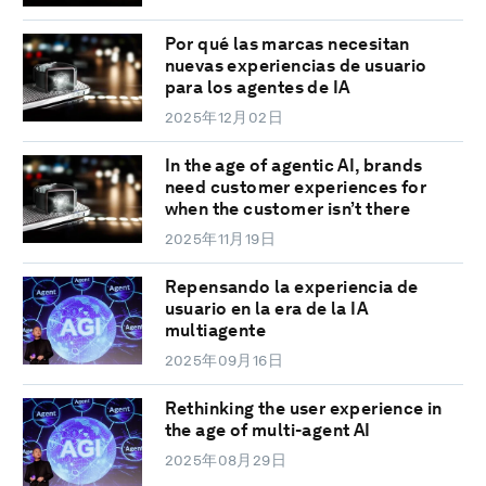
Por qué las marcas necesitan
nuevas experiencias de usuario
para los agentes de IA
2025年12月02日
In the age of agentic AI, brands
need customer experiences for
when the customer isn’t there
2025年11月19日
Repensando la experiencia de
usuario en la era de la IA
multiagente
2025年09月16日
Rethinking the user experience in
the age of multi-agent AI
2025年08月29日