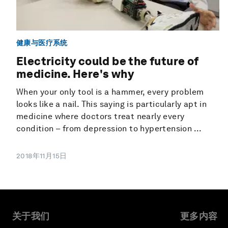
健康与医疗系统
Electricity could be the future of
medicine. Here's why
When your only tool is a hammer, every problem
looks like a nail. This saying is particularly apt in
medicine where doctors treat nearly every
condition – from depression to hypertension ...
2018年11月15日
关于我们
更多内容