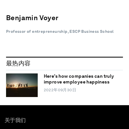
Benjamin Voyer
Professor of entrepreneurship, ESCP Business School
最热内容
Here's how companies can truly
improve employee happiness
2022年09月30日
关于我们