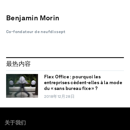
Benjamin Morin
Co-fondateur de neufdixsept
最热内容
Flex Office : pourquoi les
entreprises cèdent-elles à la mode
du « sans bureau fixe » ?
2018年12月28日
关于我们