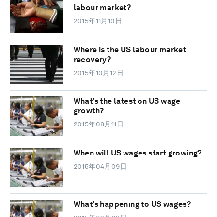
labour market?
2015年11月10日
Where is the US labour market
recovery?
2015年10月12日
What’s the latest on US wage
growth?
2015年08月11日
When will US wages start growing?
2015年04月09日
What’s happening to US wages?