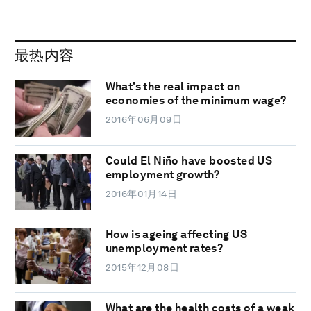
最热内容
What's the real impact on
economies of the minimum wage?
2016年06月09日
Could El Niño have boosted US
employment growth?
2016年01月14日
How is ageing affecting US
unemployment rates?
2015年12月08日
What are the health costs of a weak