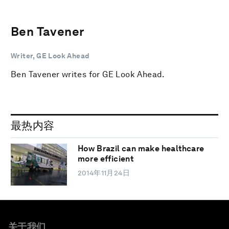
Ben Tavener
Writer, GE Look Ahead
Ben Tavener writes for GE Look Ahead.
最热内容
How Brazil can make healthcare
more efficient
2014年11月24日
关于我们