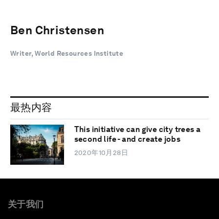
Ben Christensen
Writer, World Resources Institute
最热内容
This initiative can give city trees a
second life - and create jobs
2020年10月28日
关于我们