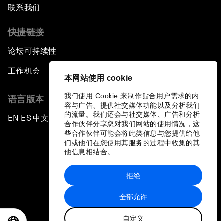
联系我们
快捷链接
论坛可持续性
工作机会
本网站使用 cookie
我们使用 Cookie 来制作贴合用户需求的内
语言版本
容与广告、提供社交媒体功能以及分析我们
的流量。我们还会与社交媒体、广告和分析
EN
ES
中文
日本語
▪
▪
▪
合作伙伴分享您对我们网站的使用情况，这
些合作伙伴可能会将此类信息与您提供给他
们或他们在您使用其服务的过程中收集的其
他信息相结合。
拒绝
隐私政策和服务条款
全部允许
站点地图
自定义
©
2026
世界经济论坛