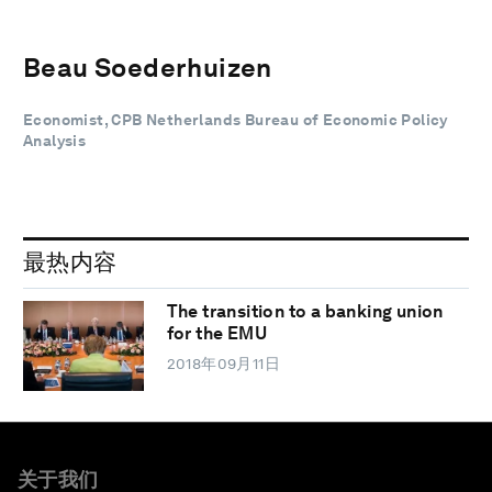
Beau Soederhuizen
Economist, CPB Netherlands Bureau of Economic Policy
Analysis
最热内容
The transition to a banking union
for the EMU
2018年09月11日
关于我们