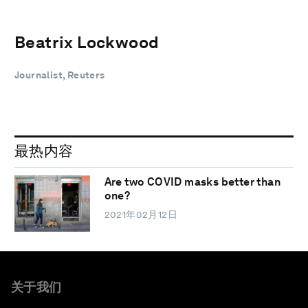
Beatrix Lockwood
Journalist, Reuters
最热内容
Are two COVID masks better than
one?
2021年02月12日
关于我们