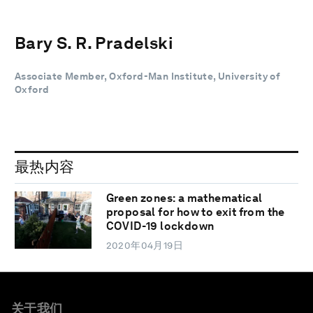
Bary S. R. Pradelski
Associate Member, Oxford-Man Institute, University of
Oxford
最热内容
Green zones: a mathematical
proposal for how to exit from the
COVID-19 lockdown
2020年04月19日
关于我们