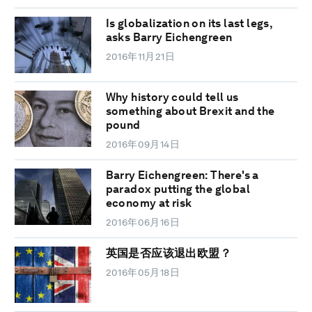
Is globalization on its last legs,
asks Barry Eichengreen
2016年11月21日
Why history could tell us
something about Brexit and the
pound
2016年09月14日
Barry Eichengreen: There's a
paradox putting the global
economy at risk
2016年06月16日
英国是否应该退出欧盟？
2016年05月18日