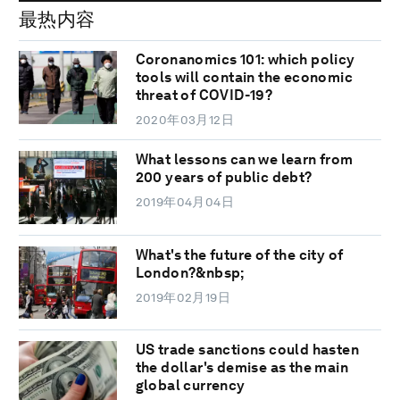
最热内容
Coronanomics 101: which policy
tools will contain the economic
threat of COVID-19?
2020年03月12日
What lessons can we learn from
200 years of public debt?
2019年04月04日
What's the future of the city of
London?&nbsp;
2019年02月19日
US trade sanctions could hasten
the dollar's demise as the main
global currency