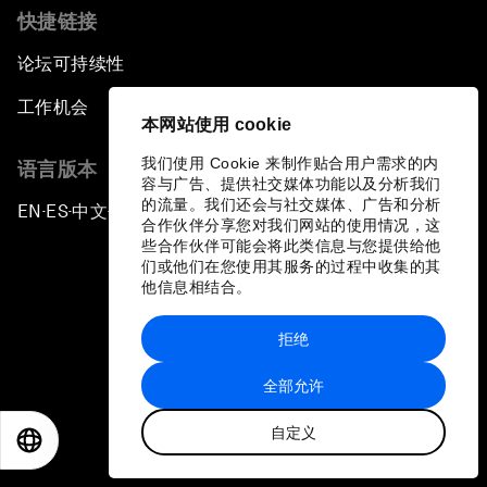
快捷链接
论坛可持续性
工作机会
本网站使用 cookie
我们使用 Cookie 来制作贴合用户需求的内
语言版本
容与广告、提供社交媒体功能以及分析我们
的流量。我们还会与社交媒体、广告和分析
EN
ES
中文
日本語
▪
▪
▪
合作伙伴分享您对我们网站的使用情况，这
些合作伙伴可能会将此类信息与您提供给他
们或他们在您使用其服务的过程中收集的其
他信息相结合。
拒绝
隐私政策和服务条款
全部允许
站点地图
自定义
©
2026
世界经济论坛
EN
ES
中文
日本語