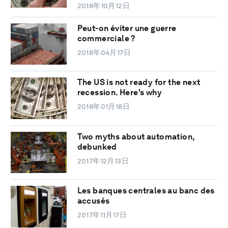
2018年10月12日
Peut-on éviter une guerre
commerciale ?
2018年04月17日
The US is not ready for the next
recession. Here's why
2018年01月18日
Two myths about automation,
debunked
2017年12月13日
Les banques centrales au banc des
accusés
2017年11月17日