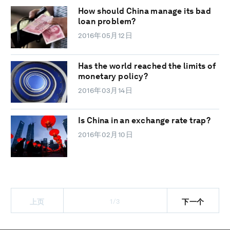
How should China manage its bad
loan problem?
2016年05月12日
Has the world reached the limits of
monetary policy?
2016年03月14日
Is China in an exchange rate trap?
2016年02月10日
1/3
上页
下一个