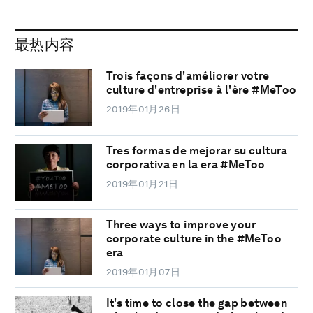
最热内容
Trois façons d'améliorer votre
culture d'entreprise à l'ère #MeToo
2019年01月26日
Tres formas de mejorar su cultura
corporativa en la era #MeToo
2019年01月21日
Three ways to improve your
corporate culture in the #MeToo
era
2019年01月07日
It's time to close the gap between