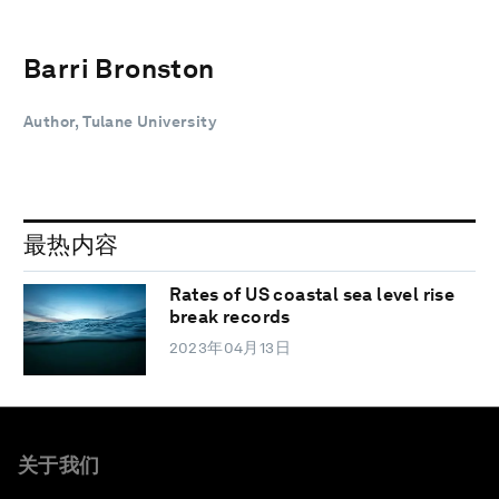
Barri Bronston
Author, Tulane University
最热内容
Rates of US coastal sea level rise
break records
2023年04月13日
关于我们