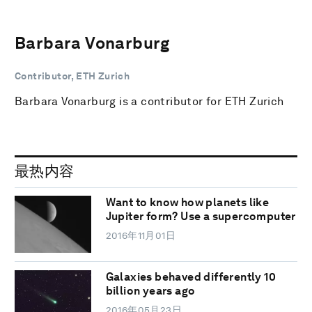
Barbara Vonarburg
Contributor, ETH Zurich
Barbara Vonarburg is a contributor for ETH Zurich
最热内容
Want to know how planets like
Jupiter form? Use a supercomputer
2016年11月01日
Galaxies behaved differently 10
billion years ago
2016年05月23日