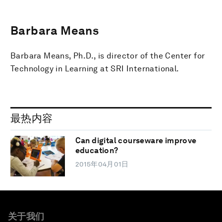
Barbara Means
Barbara Means, Ph.D., is director of the Center for
Technology in Learning at SRI International.
最热内容
Can digital courseware improve
education?
2015年04月01日
关于我们