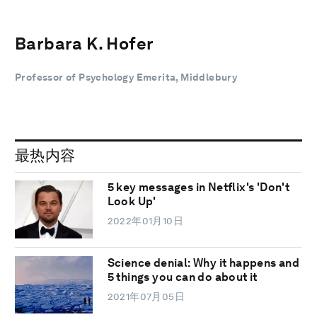
Barbara K. Hofer
Professor of Psychology Emerita, Middlebury
最热内容
5 key messages in Netflix's 'Don't
Look Up'
2022年01月10日
Science denial: Why it happens and
5 things you can do about it
2021年07月05日