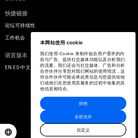
快捷链接
论坛可持续性
工作机会
本网站使用 cookie
我们使用 Cookie 来制作贴合用户需求的内
语言版本
容与广告、提供社交媒体功能以及分析我们
的流量。我们还会与社交媒体、广告和分析
EN
ES
中文
日本語
▪
▪
▪
合作伙伴分享您对我们网站的使用情况，这
些合作伙伴可能会将此类信息与您提供给他
们或他们在您使用其服务的过程中收集的其
他信息相结合。
拒绝
隐私政策和服务条款
全部允许
站点地图
自定义
©
2026
世界经济论坛
EN
ES
中文
日本語