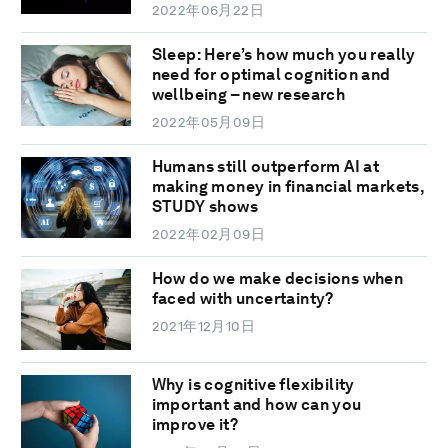
2022年06月22日
Sleep: Here’s how much you really
need for optimal cognition and
wellbeing – new research
2022年05月09日
Humans still outperform AI at
making money in financial markets,
STUDY shows
2022年02月09日
How do we make decisions when
faced with uncertainty?
2021年12月10日
Why is cognitive flexibility
important and how can you
improve it?