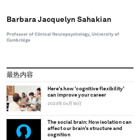
Barbara Jacquelyn Sahakian
Professor of Clinical Neuropsychology, University of
Cambridge
最热内容
Here's how 'cognitive flexibility'
can improve your career
2023年04月18日
The social brain: How isolation can
affect our brain's structure and
cognition