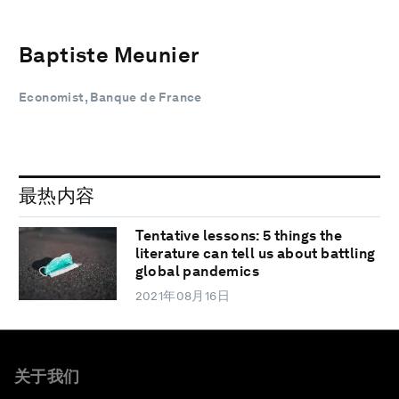
Baptiste Meunier
Economist, Banque de France
最热内容
Tentative lessons: 5 things the
literature can tell us about battling
global pandemics
2021年08月16日
关于我们