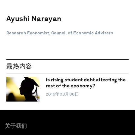
Ayushi Narayan
Research Economist, Council of Economic Advisers
最热内容
Is rising student debt affecting the
rest of the economy?
2016年08月08日
关于我们