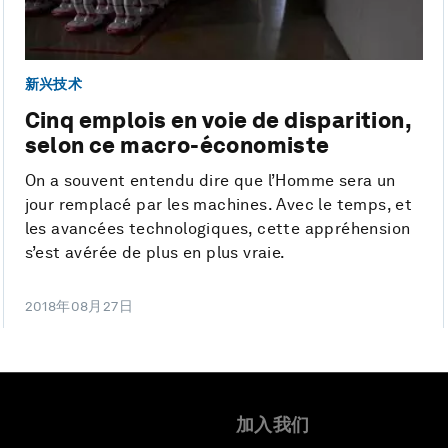
新兴技术
Cinq emplois en voie de disparition,
selon ce macro-économiste
On a souvent entendu dire que l’Homme sera un
jour remplacé par les machines. Avec le temps, et
les avancées technologiques, cette appréhension
s’est avérée de plus en plus vraie.
2018年08月27日
加入我们