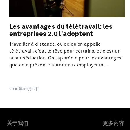
Les avantages du télétravail: les
entreprises 2.0 l'adoptent
Travailler à distance, ou ce qu’on appelle
télétravail, c’est le rêve pour certains, et c’est un
atout séduction. On l’apprécie pour les avantages
que cela présente autant aux employeurs ...
2018年09月17日
关于我们
更多内容