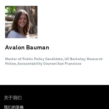
Avalon Bauman
Master of Public Policy Candidate, UC Berkeley; Research
Fellow, Accountability Counsel San Francisco
关于我们
我们的策略