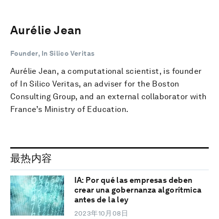
Aurélie Jean
Founder, In Silico Veritas
Aurélie Jean, a computational scientist, is founder
of In Silico Veritas, an adviser for the Boston
Consulting Group, and an external collaborator with
France’s Ministry of Education.
最热内容
IA: Por qué las empresas deben
crear una gobernanza algorítmica
antes de la ley
2023年10月08日